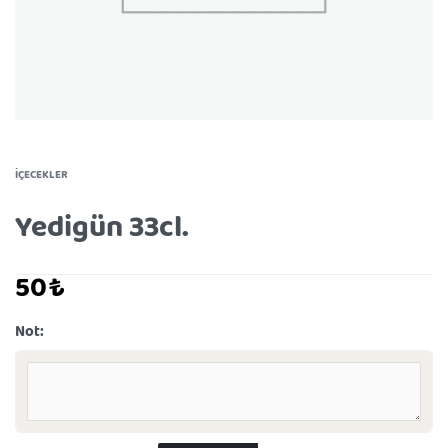
İÇECEKLER
Yedigün 33cl.
50
₺
Not: