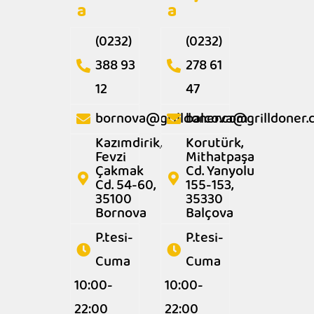
a
a
(0232)
(0232)
388 93
278 61
12
47
bornova@grilldoner.com
balcova@grilldoner
Kazımdirik,
Korutürk,
Fevzi
Mithatpaşa
Çakmak
Cd. Yanyolu
Cd. 54-60,
155-153,
35100
35330
Bornova
Balçova
P.tesi-
P.tesi-
Cuma
Cuma
10:00-
10:00-
22:00
22:00