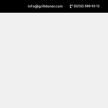
(0232) 388 93 12
info@grilldoner.com
mızda
Şubelerimiz