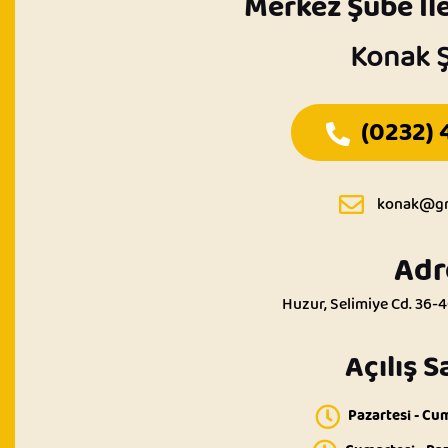
Merkez Şube İle
Konak 
(0232) 
konak@gr
Adr
Huzur, Selimiye Cd. 36-
Açılış S
Pazartesi - Cu