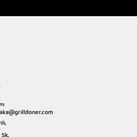
riş Ver
Foodbonus
Refer & Earn
Hakkı
7
om
yaka@grilldoner.com
lı,
l
 Sk.