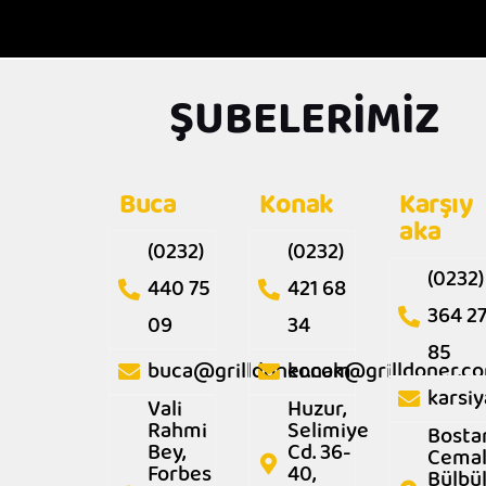
ŞUBELERİMİZ
Sipa
Buca
Konak
Karşıy
aka
(0232)
(0232)
(0232)
440 75
421 68
364 2
09
34
85
buca@grilldoner.com
konak@grilldoner.c
karsi
Vali
Huzur,
Rahmi
Selimiye
Bostan
Bey,
Cd. 36-
Cema
Forbes
40,
Bülbül