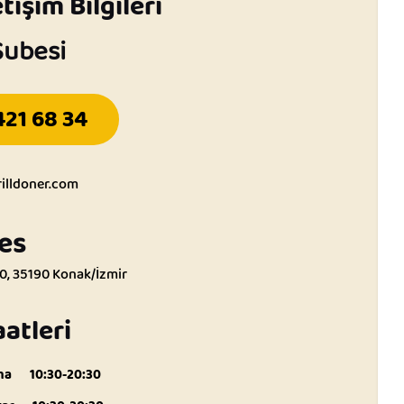
tişim Bilgileri
Şubesi
421 68 34
illdoner.com
es
40, 35190 Konak/İzmir
aatleri
ma
10:30-20:30