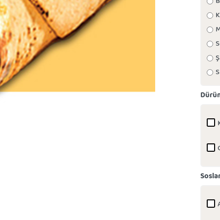
B
K
M
S
Ş
S
Dürü
Sosla