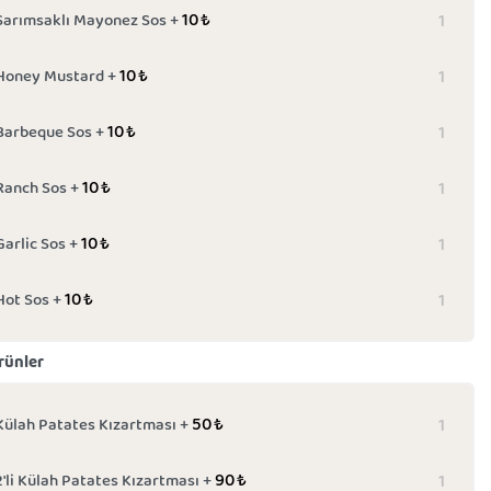
10
₺
Sarımsaklı Mayonez Sos +
10
₺
Honey Mustard +
10
₺
Barbeque Sos +
10
₺
Ranch Sos +
10
₺
Garlic Sos +
10
₺
Hot Sos +
rünler
50
₺
Külah Patates Kızartması +
90
₺
2'li Külah Patates Kızartması +