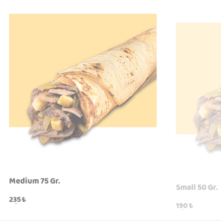
Medium 75 Gr.
Small 50 Gr.
235
₺
190
₺
KÖP
KÖP
QUICKVIEW
QUICKVI