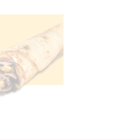
Large 45сm 100 Gr.
285
₺
KÖP
EW
QUICKVIEW