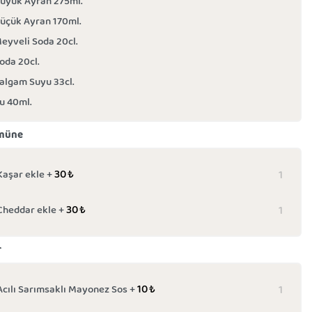
üyük Ayran 275ml.
üçük Ayran 170ml.
eyveli Soda 20cl.
oda 20cl.
algam Suyu 33cl.
u 40ml.
müne
30
₺
Kaşar ekle +
30
₺
Cheddar ekle +
r
10
₺
Acılı Sarımsaklı Mayonez Sos +