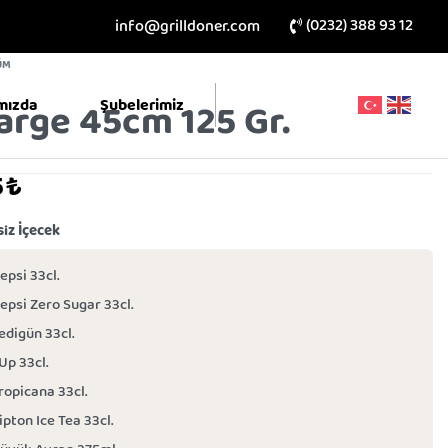
(0232) 388 93 12
info@grilldoner.com
ÜM
mızda
Şubelerimiz
arge 45cm 125 Gr.
5
₺
iz İçecek
epsi 33cl.
epsi Zero Sugar 33cl.
edigün 33cl.
Up 33cl.
ropicana 33cl.
ipton Ice Tea 33cl.