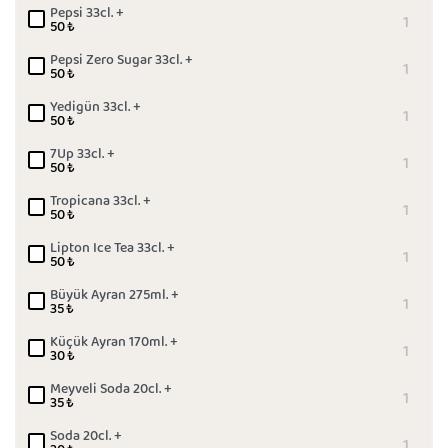
Pepsi 33cl. +
50
₺
Pepsi Zero Sugar 33cl. +
50
₺
Yedigün 33cl. +
50
₺
7Up 33cl. +
50
₺
Tropicana 33cl. +
50
₺
Lipton Ice Tea 33cl. +
50
₺
Büyük Ayran 275ml. +
35
₺
Küçük Ayran 170ml. +
30
₺
Meyveli Soda 20cl. +
35
₺
Soda 20cl. +