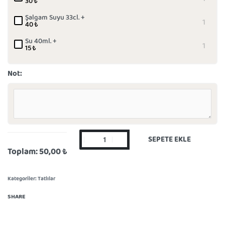
30
₺
Şalgam Suyu 33cl. +
40
₺
Su 40ml. +
15
₺
Not:
SEPETE EKLE
Toplam:
50,00 ₺
Kategoriler:
Tatlılar
SHARE