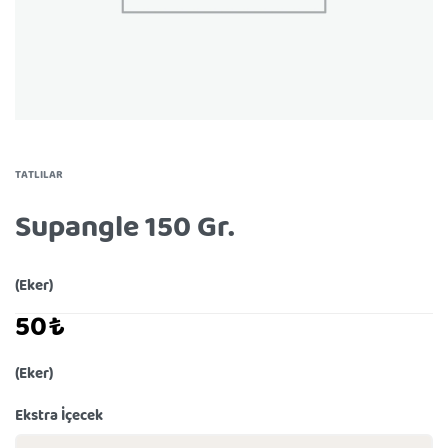
TATLILAR
Supangle 150 Gr.
(Eker)
50
₺
(Eker)
Ekstra İçecek