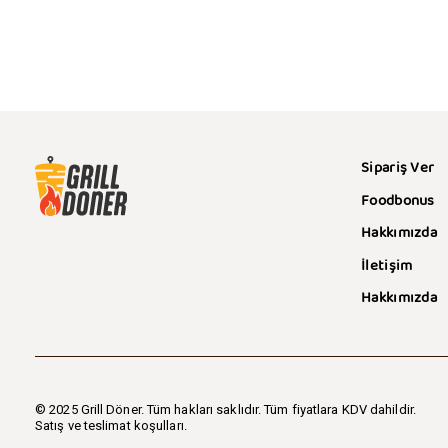
Su 40ml.
Küçük Ayran
15
₺
30
₺
KÖP
KÖP
QUICKVIEW
QUICKVI
Sipariş Ver
Foodbonus
Hakkımızda
İletişim
Hakkımızda
© 2025 Grill Döner. Tüm hakları saklıdır. Tüm fiyatlara KDV dahildir.
Satış ve teslimat koşulları.