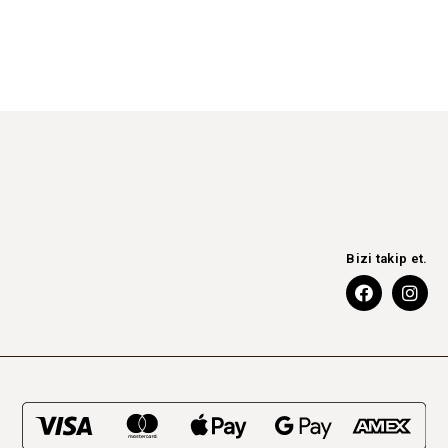
 170ml.
Meyveli Soda 20cl.
35
₺
KÖP
EW
QUICKVIEW
Bizi takip et.