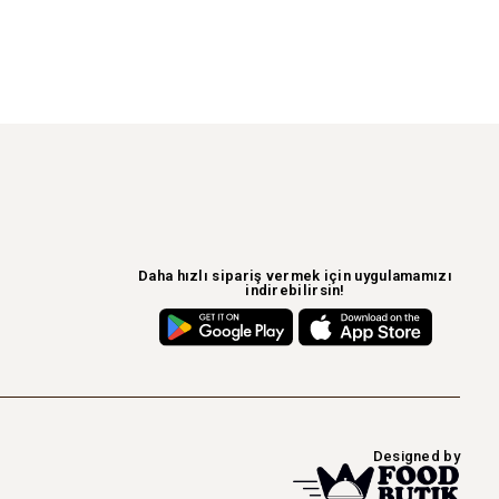
Lipton Ice Tea 33cl.
50
₺
KÖP
QUICKVIEW
Daha hızlı sipariş vermek için uygulamamızı
indirebilirsin!
Designed by