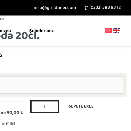
(0232) 388 93 12
info@grilldoner.com
LER
mızda
Şubelerimiz
da 20cl.
₺
SEPETE EKLE
am:
30,00 ₺
 wishlist