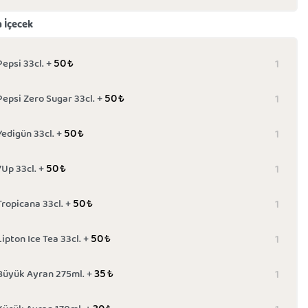
a İçecek
50
₺
Pepsi 33cl. +
50
₺
Pepsi Zero Sugar 33cl. +
50
₺
Yedigün 33cl. +
50
₺
7Up 33cl. +
50
₺
Tropicana 33cl. +
50
₺
Lipton Ice Tea 33cl. +
35
₺
Büyük Ayran 275ml. +