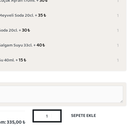
30
₺
Küçük Ayran 170ml. +
35
₺
Meyveli Soda 20cl. +
30
₺
Soda 20cl. +
40
₺
Şalgam Suyu 33cl. +
15
₺
Su 40ml. +
SEPETE EKLE
am:
335,00 ₺