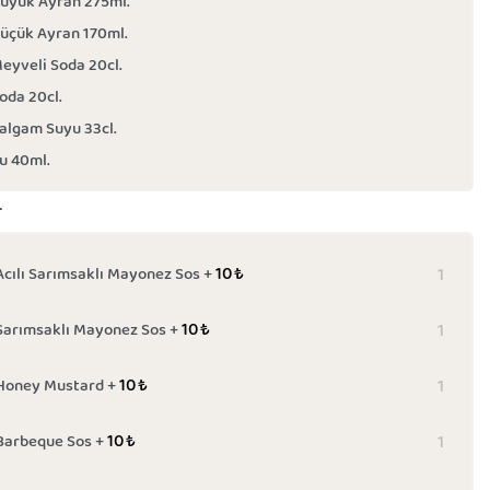
üyük Ayran 275ml.
üçük Ayran 170ml.
eyveli Soda 20cl.
oda 20cl.
algam Suyu 33cl.
u 40ml.
r
10
₺
Acılı Sarımsaklı Mayonez Sos +
10
₺
Sarımsaklı Mayonez Sos +
10
₺
Honey Mustard +
10
₺
Barbeque Sos +