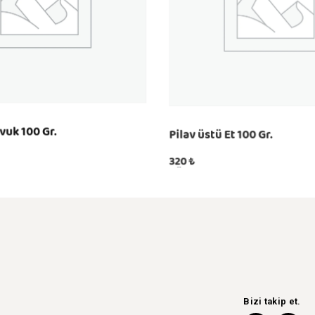
vuk 100 Gr.
Pilav üstü Et 100 Gr.
320
₺
KÖP
EW
QUICKVIEW
Bizi takip et.