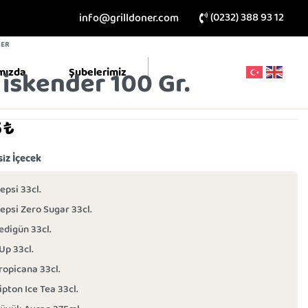
(0232) 388 93 12
info@grilldoner.com
LER
mızda
Şubelerimiz
 iskender 100 Gr.
5
₺
iz İçecek
epsi 33cl.
epsi Zero Sugar 33cl.
edigün 33cl.
Up 33cl.
ropicana 33cl.
ipton Ice Tea 33cl.