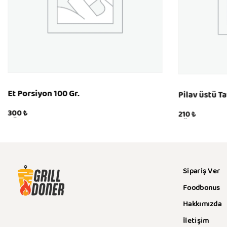
Et Porsiyon 100 Gr.
Pilav üstü Ta
300
₺
210
₺
KÖP
KÖP
QUICKVIEW
QUICKVI
Sipariş Ver
Foodbonus
Hakkımızda
İletişim