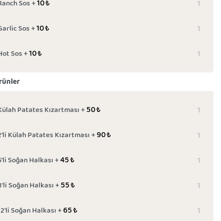
10
₺
Ranch Sos +
10
₺
Garlic Sos +
10
₺
Hot Sos +
rünler
50
₺
Külah Patates Kızartması +
90
₺
2'li Külah Patates Kızartması +
45
₺
5'li Soğan Halkası +
55
₺
8'li Soğan Halkası +
65
₺
12'li Soğan Halkası +