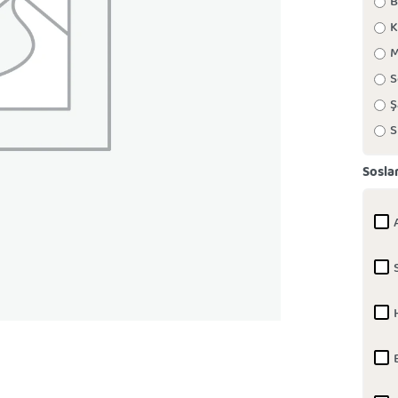
B
K
M
S
Ş
S
Sosla