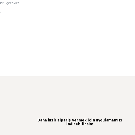
ler:
İçecekler
E
Daha hızlı sipariş vermek için uygulamamızı
indirebilirsin!