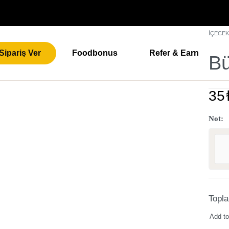
İÇECE
Sipariş Ver
Foodbonus
Refer & Earn
Bü
35
Not:
Topl
Add to