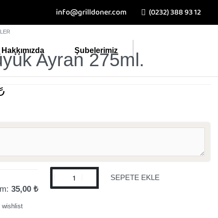
info@grilldoner.com
(0232) 388 93 12
KLER
Hakkımızda
Şubelerimiz
yük Ayran 275ml.
₺
SEPETE EKLE
am:
35,00 ₺
 wishlist