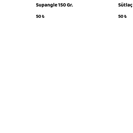
Supangle 150 Gr.
Sütlaç
50
₺
50
₺
KÖP
KÖP
QUICKVIEW
QU