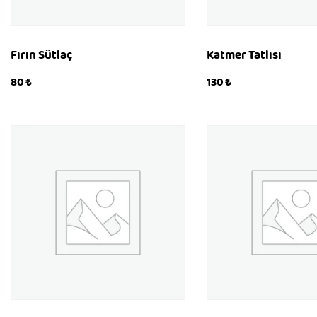
Fırın Sütlaç
Katmer Tatlısı
80
₺
130
₺
KÖP
KÖP
QUICKVIEW
QUICKVIEW