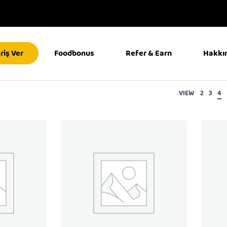
riş Ver
Foodbonus
Refer & Earn
Hakkı
VIEW
2
3
4