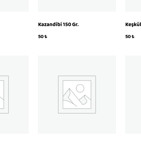
Kazandibi 150 Gr.
Keşkül
50
₺
50
₺
KÖP
KÖP
QUICKVIEW
QU