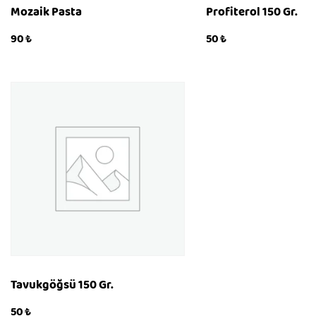
Mozaik Pasta
Profiterol 150 Gr.
90
₺
50
₺
KÖP
KÖP
QUICKVIEW
QUICKVIEW
Tavukgöğsü 150 Gr.
50
₺