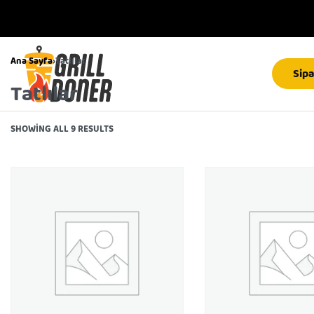
Ana Sayfa
›
Tatlılar
Sipa
Tatlılar
SHOWING ALL 9 RESULTS